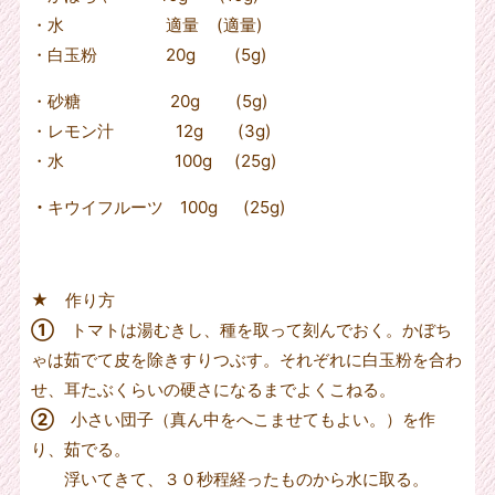
・水
適量 (適量
)
・白玉粉
20g
(5g)
・砂糖
20g
(5g)
・レモン汁
12g
(3g)
・水
100g
(25g)
・
キウイフルーツ 100g (25g)
★ 作り方
①
トマトは湯むきし、種を取って刻んでおく。かぼち
ゃは茹でて皮を除きすりつぶす。それぞれに白玉粉を合わ
せ、耳たぶくらいの硬さになるまでよくこねる。
②
小さい団子（真ん中をへこませてもよい。）を作
り、茹でる。
浮いてきて、３０秒程経ったものから水に取る。