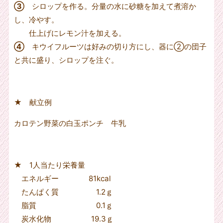
③
シロップを作る。分量の水に砂糖を加えて煮溶か
し、冷やす。
仕上げにレモン汁を加える。
④
キウイフルーツは好みの切り方にし、器に②の団子
と共に盛り、シロップを注ぐ。
★ 献立例
カロテン野菜の白玉ポンチ 牛乳
★
1
人当たり栄養量
エネルギー 81kcal
たんぱく質 1.2ｇ
脂質 0.1ｇ
炭水化物 19.3ｇ