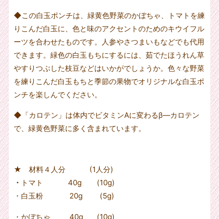
◆この白玉ポンチは、緑黄色野菜のかぼちゃ、トマトを練
りこんだ白玉に、色と味のアクセントのためのキウイフル
ーツを合わせたものです。人参やさつまいもなどでも代用
できます。緑色の白玉もちにするには、茹でたほうれん草
やすりつぶした枝豆などはいかがでしょうか。色々な野菜
を練りこんだ白玉もちと季節の果物でオリジナルな白玉ポ
ンチを楽しんでください。
◆「カロテン」は体内でビタミン
A
に変わるβ―カロテン
で、緑黄色野菜に多く含まれています。
★ 材料４人分 (1人分
)
・
トマト
40g
(10g)
・白玉粉
20g
(5g)
・かぼちゃ
40g (10g)