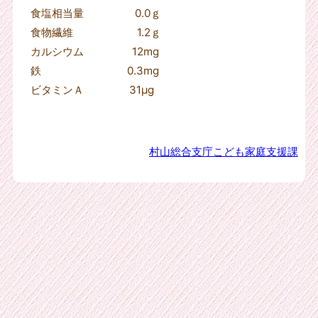
食塩相当量 0.0ｇ
食物繊維 1.2ｇ
カルシウム 12mg
鉄 0.3mg
ビタミンＡ
31
μ
g
村山総合支庁こども家庭支援課