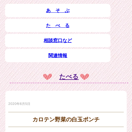
あ そ ぶ
た べ る
相談窓口など
関連情報
たべる
2020年6月5日
カロテン野菜の白玉ポンチ