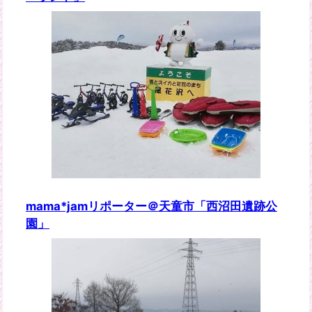
mama*jamリポーター＠天童市「西沼田遺跡公
園」