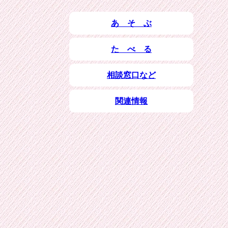
あ そ ぶ
た べ る
相談窓口など
関連情報