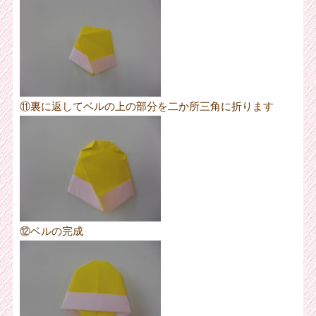
⑪裏に返してベルの上の部分を二か所三角に折ります
⑫ベルの完成