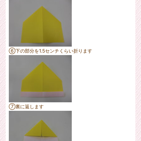
⑥下の部分を1.5センチくらい折ります
⑦裏に返します