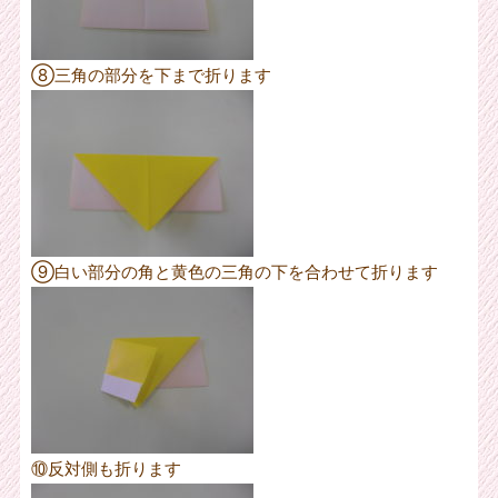
⑧三角の部分を下まで折ります
⑨白い部分の角と黄色の三角の下を合わせて折ります
⑩反対側も折ります