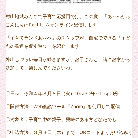
村山地域みんなで子育て応援団では、この度、「あ～べから
こんにちはPartⅡ」をオンライン配信します。
「子育てランドあ～べ」のスタッフが、自宅でできる「子ど
もの発達を促す遊び」を紹介します。
外出しづらい毎日が続きますが、お子さんと一緒にお家から
参加して、楽しんでくださいね。
〇日時：令和４年３月８日（火）
10
時
30
分～
11
時
00
分
〇開催方法：
Web
会議ツール「
Zoom
」を使用して配信
〇対象者：子育て中の親子、興味のある方どなたでも
〇申込方法：３月３日（木）まで、
QR
コードよりお申込みく