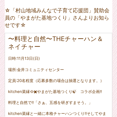
☆「村山地域みんなで子育て応援団」賛助会
員の「やまがた基地つくり」さんよりお知ら
せです☆
〜料理と自然〜THEチャーハン＆
ネイチャー
日時
:11
月
13
日
(
日
)
場所
:
金井コミュニティセンター
定員
:20
名程度（応募多数の場合は抽選となります。）
kitchen
菜縁
🥘✖️
やまがた基地つくり🍃 コラボ企画
‼︎
料理と自然で
‼︎
「さぁ、五感を研ぎすまそう。」
kitchen
菜縁と一緒に本格チャーハンつくり
‼︎
そしてやま