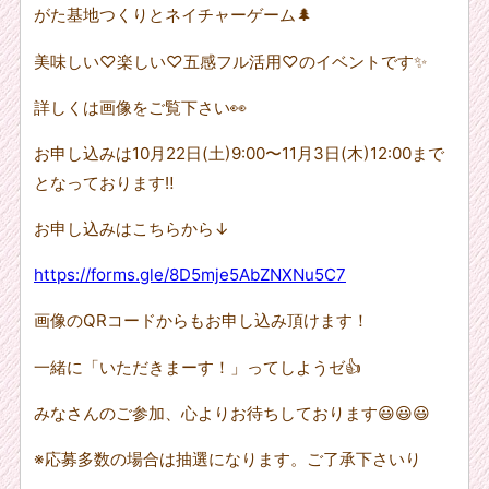
がた基地つくりとネイチャーゲーム🌲
美味しい
♡
楽しい
♡
五感フル活用
♡
のイベントです✨
詳しくは画像をご覧下さい👀
お申し込みは
10
月
22
日
(
土
)9:00
〜
11
月
3
日
(
木
)12:00
まで
となっております
‼︎
お申し込みはこちらから
↓
https://forms.gle/8D5mje5AbZNXNu5C7
画像の
QR
コードからもお申し込み頂けます！
一緒に「いただきまーす！」ってしようゼ👍
みなさんのご参加、心よりお待ちしております😃😃😃
※
応募多数の場合は抽選になります。ご了承下さいり