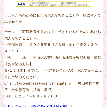
子どもたちのために私たち大人ができることを一緒に考えて
みませんか。
テーマ 『家庭教育支援とは？～子どもたちのために私たち
大人ができること～』
〇開催日時 ２０２５年５月２３日（金）午後２：３０～
４：５０
〇会 場 村山総合支庁西村山地域振興局西棟 講堂
【お申込み方法】
５/１５【木】までに、下記アドレスかFAX、下記フォームよ
りお申込みください。
Email：kuronumasa@pref.yamagata.jp 村山教育事務
所 社会教育課（担当：黒沼）
FAX：０２３７－８６－８２６３
https://forms.gle/GZMVgY7tvkHqx9A56