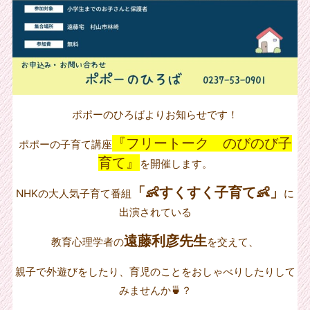
ポポーのひろばよりお知らせです！
『フリートーク のびのび子
ポポーの子育て講座
育て』
を開催します。
「👶すくすく子育て👶」
NHKの大人気子育て番組
に
出演されている
遠藤利彦先生
教育心理学者の
を交えて、
親子で外遊びをしたり、育児のことをおしゃべりしたりして
みませんか🍵？