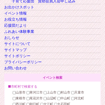
子育て応援団 賛助会員入会申し込み
お出かけスポット
イベント情報
お役立ち情報
応援団だより
ふれあい体験事業
おしらせ
サイトについて
サイトマップ
サイトポリシー
プライバシーポリシー
お問い合わせ
イベント検索
■市町村で検索する
山形市
寒河江市
上山市
村山市
天童市
東根市
尾花沢市
山辺町
中山町
河北町
西川町
朝日町
大江町
大石田町