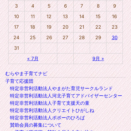
3
4
5
6
7
8
9
10
11
12
13
14
15
16
17
18
19
20
21
22
23
24
25
26
27
28
29
30
31
« 7月
9月 »
むらやま子育てナビ
子育て応援団
特定非営利活動法人やまがた育児サークルランド
特定非営利活動法人河北子育てアドバイザーセンター
特定非営利活動法人子育て支援天の童
特定非営利活動法人クリエイトひがしね
特定非営利活動法人ポポーのひろば
賛助会員の募集について