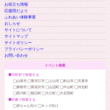
お役立ち情報
応援団だより
ふれあい体験事業
おしらせ
サイトについて
サイトマップ
サイトポリシー
プライバシーポリシー
お問い合わせ
イベント検索
■市町村で検索する
山形市
寒河江市
上山市
村山市
天童市
東根市
尾花沢市
山辺町
中山町
河北町
西川町
朝日町
大江町
大石田町
■対象で検索する
赤ちゃん向け
キッズ向け