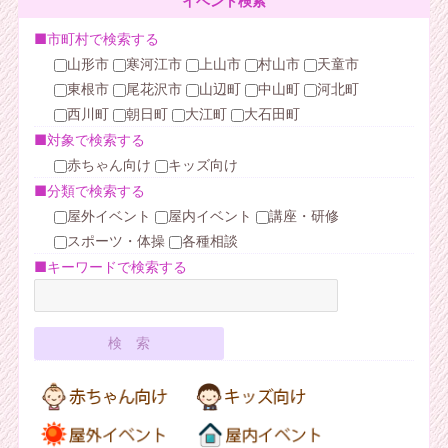
イベント検索
■市町村で検索する
山形市
寒河江市
上山市
村山市
天童市
東根市
尾花沢市
山辺町
中山町
河北町
西川町
朝日町
大江町
大石田町
■対象で検索する
赤ちゃん向け
キッズ向け
■分類で検索する
屋外イベント
屋内イベント
講座・研修
スポーツ・体操
各種相談
■キーワードで検索する