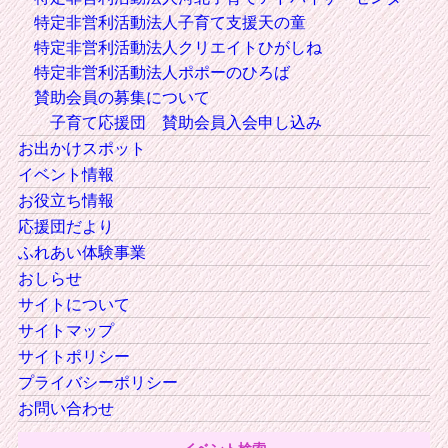
特定非営利活動法人子育て支援天の童
特定非営利活動法人クリエイトひがしね
特定非営利活動法人ポポーのひろば
賛助会員の募集について
子育て応援団 賛助会員入会申し込み
お出かけスポット
イベント情報
お役立ち情報
応援団だより
ふれあい体験事業
おしらせ
サイトについて
サイトマップ
サイトポリシー
プライバシーポリシー
お問い合わせ