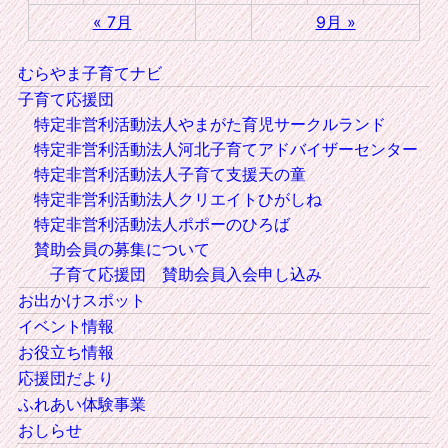
« 7月
9月 »
むらやま子育てナビ
子育て応援団
特定非営利活動法人やまがた育児サークルランド
特定非営利活動法人河北子育てアドバイザーセンター
特定非営利活動法人子育て支援天の童
特定非営利活動法人クリエイトひがしね
特定非営利活動法人ポポーのひろば
賛助会員の募集について
子育て応援団 賛助会員入会申し込み
お出かけスポット
イベント情報
お役立ち情報
応援団だより
ふれあい体験事業
おしらせ