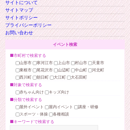
サイトについて
サイトマップ
サイトポリシー
プライバシーポリシー
お問い合わせ
イベント検索
■市町村で検索する
山形市
寒河江市
上山市
村山市
天童市
東根市
尾花沢市
山辺町
中山町
河北町
西川町
朝日町
大江町
大石田町
■対象で検索する
赤ちゃん向け
キッズ向け
■分類で検索する
屋外イベント
屋内イベント
講座・研修
スポーツ・体操
各種相談
■キーワードで検索する