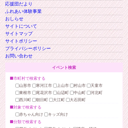
応援団だより
ふれあい体験事業
おしらせ
サイトについて
サイトマップ
サイトポリシー
プライバシーポリシー
お問い合わせ
イベント検索
■市町村で検索する
山形市
寒河江市
上山市
村山市
天童市
東根市
尾花沢市
山辺町
中山町
河北町
西川町
朝日町
大江町
大石田町
■対象で検索する
赤ちゃん向け
キッズ向け
■分類で検索する