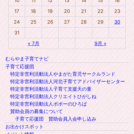
10
11
12
13
14
15
16
17
18
19
20
21
22
23
24
25
26
27
28
29
30
31
« 7月
9月 »
むらやま子育てナビ
子育て応援団
特定非営利活動法人やまがた育児サークルランド
特定非営利活動法人河北子育てアドバイザーセンター
特定非営利活動法人子育て支援天の童
特定非営利活動法人クリエイトひがしね
特定非営利活動法人ポポーのひろば
賛助会員の募集について
子育て応援団 賛助会員入会申し込み
お出かけスポット