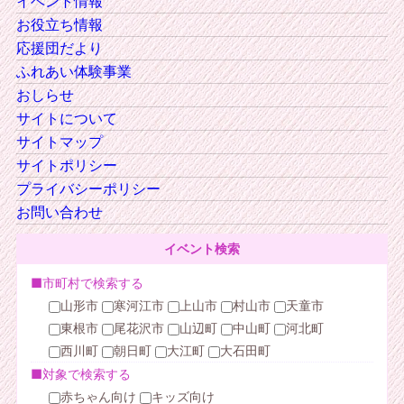
イベント情報
お役立ち情報
応援団だより
ふれあい体験事業
おしらせ
サイトについて
サイトマップ
サイトポリシー
プライバシーポリシー
お問い合わせ
イベント検索
■市町村で検索する
山形市
寒河江市
上山市
村山市
天童市
東根市
尾花沢市
山辺町
中山町
河北町
西川町
朝日町
大江町
大石田町
■対象で検索する
赤ちゃん向け
キッズ向け