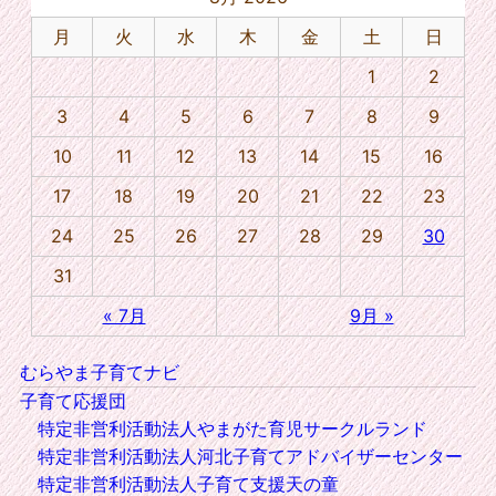
月
火
水
木
金
土
日
1
2
3
4
5
6
7
8
9
10
11
12
13
14
15
16
17
18
19
20
21
22
23
24
25
26
27
28
29
30
31
« 7月
9月 »
むらやま子育てナビ
子育て応援団
特定非営利活動法人やまがた育児サークルランド
特定非営利活動法人河北子育てアドバイザーセンター
特定非営利活動法人子育て支援天の童