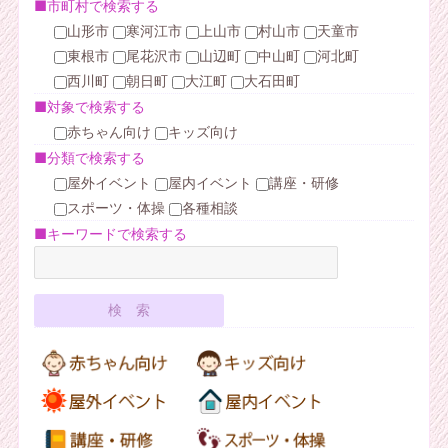
■市町村で検索する
山形市
寒河江市
上山市
村山市
天童市
東根市
尾花沢市
山辺町
中山町
河北町
西川町
朝日町
大江町
大石田町
■対象で検索する
赤ちゃん向け
キッズ向け
■分類で検索する
屋外イベント
屋内イベント
講座・研修
スポーツ・体操
各種相談
■キーワードで検索する