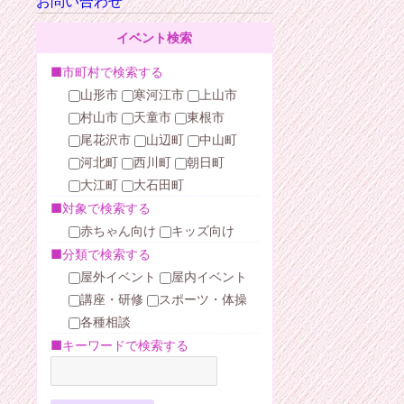
お問い合わせ
イベント検索
■市町村で検索する
山形市
寒河江市
上山市
村山市
天童市
東根市
尾花沢市
山辺町
中山町
河北町
西川町
朝日町
大江町
大石田町
■対象で検索する
赤ちゃん向け
キッズ向け
■分類で検索する
屋外イベント
屋内イベント
講座・研修
スポーツ・体操
各種相談
■キーワードで検索する