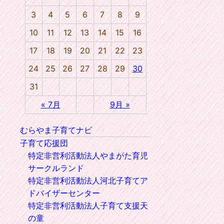
3
4
5
6
7
8
9
10
11
12
13
14
15
16
17
18
19
20
21
22
23
24
25
26
27
28
29
30
31
« 7月
9月 »
むらやま子育てナビ
子育て応援団
特定非営利活動法人やまがた育児
サークルランド
特定非営利活動法人河北子育てア
ドバイザーセンター
特定非営利活動法人子育て支援天
の童