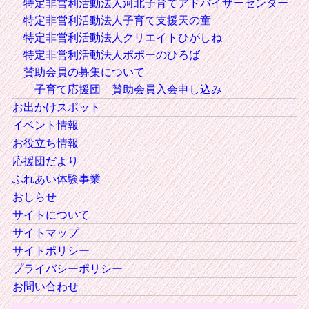
特定非営利活動法人河北子育てアドバイザーセンター
特定非営利活動法人子育て支援天の童
特定非営利活動法人クリエイトひがしね
特定非営利活動法人ポポーのひろば
賛助会員の募集について
子育て応援団 賛助会員入会申し込み
お出かけスポット
イベント情報
お役立ち情報
応援団だより
ふれあい体験事業
おしらせ
サイトについて
サイトマップ
サイトポリシー
プライバシーポリシー
お問い合わせ