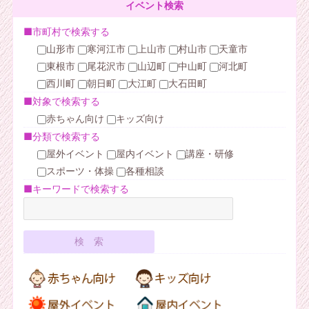
イベント検索
■市町村で検索する
山形市
寒河江市
上山市
村山市
天童市
東根市
尾花沢市
山辺町
中山町
河北町
西川町
朝日町
大江町
大石田町
■対象で検索する
赤ちゃん向け
キッズ向け
■分類で検索する
屋外イベント
屋内イベント
講座・研修
スポーツ・体操
各種相談
■キーワードで検索する