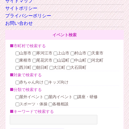
サイトマップ
サイトポリシー
プライバシーポリシー
お問い合わせ
イベント検索
■市町村で検索する
山形市
寒河江市
上山市
村山市
天童市
東根市
尾花沢市
山辺町
中山町
河北町
西川町
朝日町
大江町
大石田町
■対象で検索する
赤ちゃん向け
キッズ向け
■分類で検索する
屋外イベント
屋内イベント
講座・研修
スポーツ・体操
各種相談
■キーワードで検索する