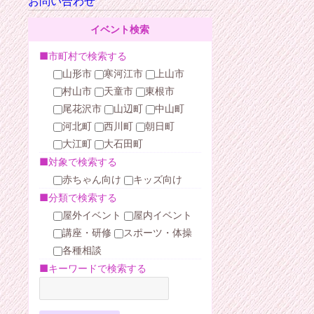
お問い合わせ
イベント検索
■市町村で検索する
山形市
寒河江市
上山市
村山市
天童市
東根市
尾花沢市
山辺町
中山町
河北町
西川町
朝日町
大江町
大石田町
■対象で検索する
赤ちゃん向け
キッズ向け
■分類で検索する
屋外イベント
屋内イベント
講座・研修
スポーツ・体操
各種相談
■キーワードで検索する