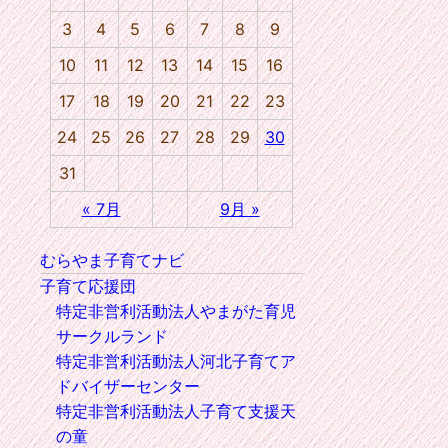
3
4
5
6
7
8
9
10
11
12
13
14
15
16
17
18
19
20
21
22
23
24
25
26
27
28
29
30
31
« 7月
9月 »
むらやま子育てナビ
子育て応援団
特定非営利活動法人やまがた育児
サークルランド
特定非営利活動法人河北子育てア
ドバイザーセンター
特定非営利活動法人子育て支援天
の童