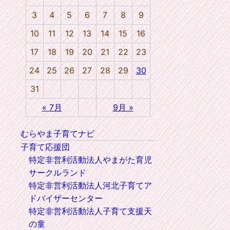
3
4
5
6
7
8
9
10
11
12
13
14
15
16
17
18
19
20
21
22
23
24
25
26
27
28
29
30
31
« 7月
9月 »
むらやま子育てナビ
子育て応援団
特定非営利活動法人やまがた育児
サークルランド
特定非営利活動法人河北子育てア
ドバイザーセンター
特定非営利活動法人子育て支援天
の童