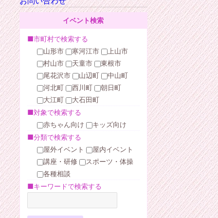
お問い合わせ
イベント検索
■市町村で検索する
山形市
寒河江市
上山市
村山市
天童市
東根市
尾花沢市
山辺町
中山町
河北町
西川町
朝日町
大江町
大石田町
■対象で検索する
赤ちゃん向け
キッズ向け
■分類で検索する
屋外イベント
屋内イベント
講座・研修
スポーツ・体操
各種相談
■キーワードで検索する