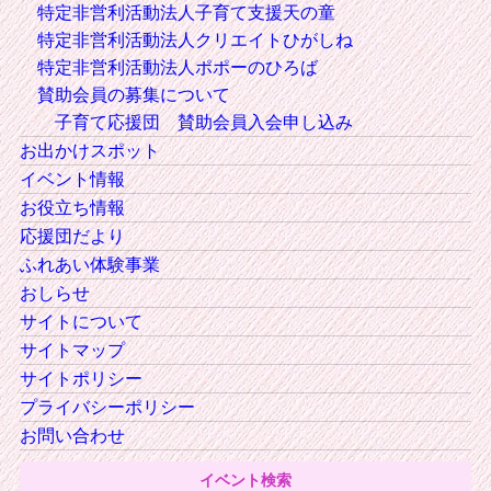
特定非営利活動法人子育て支援天の童
特定非営利活動法人クリエイトひがしね
特定非営利活動法人ポポーのひろば
賛助会員の募集について
子育て応援団 賛助会員入会申し込み
お出かけスポット
イベント情報
お役立ち情報
応援団だより
ふれあい体験事業
おしらせ
サイトについて
サイトマップ
サイトポリシー
プライバシーポリシー
お問い合わせ
イベント検索