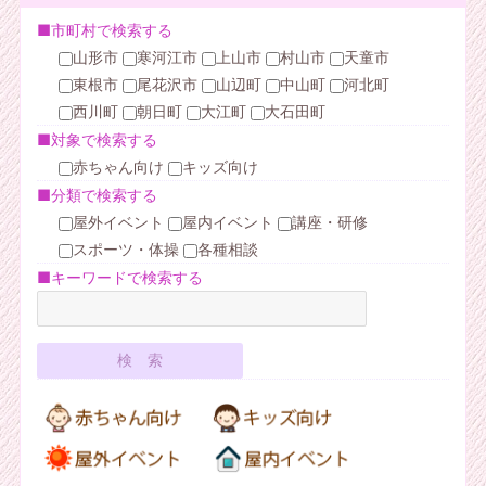
■市町村で検索する
山形市
寒河江市
上山市
村山市
天童市
東根市
尾花沢市
山辺町
中山町
河北町
西川町
朝日町
大江町
大石田町
■対象で検索する
赤ちゃん向け
キッズ向け
■分類で検索する
屋外イベント
屋内イベント
講座・研修
スポーツ・体操
各種相談
■キーワードで検索する