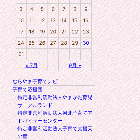
3
4
5
6
7
8
9
10
11
12
13
14
15
16
17
18
19
20
21
22
23
24
25
26
27
28
29
30
31
« 7月
9月 »
むらやま子育てナビ
子育て応援団
特定非営利活動法人やまがた育児
サークルランド
特定非営利活動法人河北子育てア
ドバイザーセンター
特定非営利活動法人子育て支援天
の童