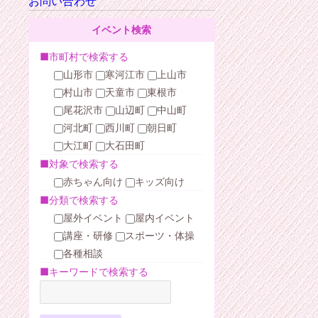
お問い合わせ
イベント検索
■市町村で検索する
山形市
寒河江市
上山市
村山市
天童市
東根市
尾花沢市
山辺町
中山町
河北町
西川町
朝日町
大江町
大石田町
■対象で検索する
赤ちゃん向け
キッズ向け
■分類で検索する
屋外イベント
屋内イベント
講座・研修
スポーツ・体操
各種相談
■キーワードで検索する