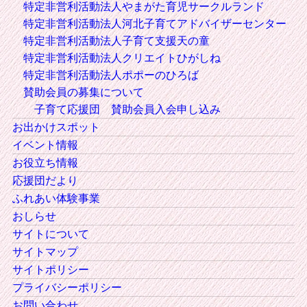
特定非営利活動法人やまがた育児サークルランド
特定非営利活動法人河北子育てアドバイザーセンター
特定非営利活動法人子育て支援天の童
特定非営利活動法人クリエイトひがしね
特定非営利活動法人ポポーのひろば
賛助会員の募集について
子育て応援団 賛助会員入会申し込み
お出かけスポット
イベント情報
お役立ち情報
応援団だより
ふれあい体験事業
おしらせ
サイトについて
サイトマップ
サイトポリシー
プライバシーポリシー
お問い合わせ