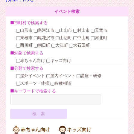
イベント検索
■市町村で検索する
山形市
寒河江市
上山市
村山市
天童市
東根市
尾花沢市
山辺町
中山町
河北町
西川町
朝日町
大江町
大石田町
■対象で検索する
赤ちゃん向け
キッズ向け
■分類で検索する
屋外イベント
屋内イベント
講座・研修
スポーツ・体操
各種相談
■キーワードで検索する