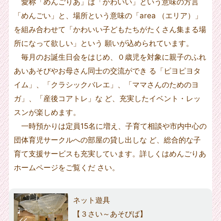
愛称「めんごりあ」は「かわいい」という意味の方言
「めんごい」と、場所という意味の「area （エリア）」
を組み合わせて「かわいい子どもたちがたくさん集まる場
所になって欲しい」という 願いが込められています。
毎月のお誕生日会をはじめ、０歳児を対象に親子のふれ
あいあそびやお母さん同士の交流ができ る「ピヨピヨタ
イム」、「クラシックバレエ」、「ママさんのためのヨ
ガ」、「産後コアトレ」な ど、充実したイベント・レッ
スンが楽しめます。
一時預かりは定員15名に増え、子育て相談や市内中心の
団体育児サークルへの部屋の貸し出しな ど、総合的な子
育て支援サービスも充実しています。詳しくはめんごりあ
ホームページをご覧くだ さい。
ネット遊具
【３さい～あそびば】