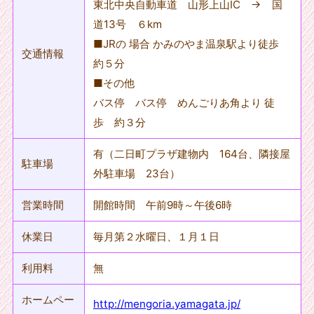
東北中央自動車道 山形上山IC → 国
道13号 ６km
■JRの 場合 かみのやま温泉駅より徒歩
交通情報
約５分
■その他
バス停 バス停 めんごりあ角より 徒
歩 約３分
有（二日町プラザ建物内 164台、隣接屋
駐車場
外駐車場 23台）
営業時間
開館時間 午前9時～午後6時
休業日
毎月第２水曜日、１月１日
利用料
無
ホームペー
http://mengoria.yamagata.jp/