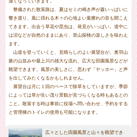
濃くなっていきます。
整備された散策路は、夏はセミの鳴き声が森いっぱいに
響き渡り、風に揺れる木々の心地よい葉擦れの音も聞こえ
てきます。出会う草花や昆虫は、発見がいっぱい。道中に
は沼などが自然のままにあり、里山探検の楽しさを味わえ
ます。
山道を登っていくと、見晴らしのよい展望台が。奥羽山
脈の山並みや最上川の雄大な流れ、広大な田園風景などが
眺望できます。風景の美しさに、思わず「ヤッホー」と声
を出してみたくなるかもしれません。
展望台は月に１回のペースで除草をしていますが、季節
によっては草が生い茂り景観が見づらくなる時もあるとの
こと。散策する時は事前に役場へ問い合わせ、予約をする
と管理棟のトイレの使用も可能になります。
広々とした田園風景と山々を眺望でき