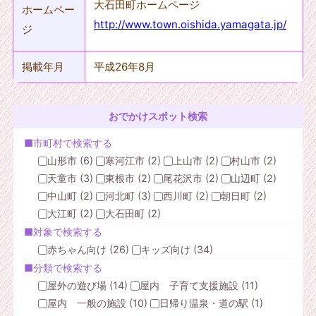
大石田町ホームページ
ホームペー
http://www.town.oishida.yamagata.jp/
ジ
掲載年月
平成26年8月
おでかけスポット検索
■市町村で検索する
山形市 (6)
寒河江市 (2)
上山市 (2)
村山市 (2)
天童市 (3)
東根市 (2)
尾花沢市 (2)
山辺町 (2)
中山町 (2)
河北町 (3)
西川町 (2)
朝日町 (2)
大江町 (2)
大石田町 (2)
■対象で検索する
赤ちゃん向け (26)
キッズ向け (34)
■分類で検索する
屋外の遊び場 (14)
屋内 子育て支援施設 (11)
屋内 一般の施設 (10)
日帰り温泉・道の駅 (1)