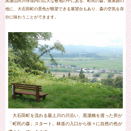
黒瀧山向川寺境内の広大な敷地の中にある、町民の森。散策路の
他に、大石田町の景色が眺望できる展望台もあり、森の空気を存
分に味わうことができます。
大石田町を流れる最上川の川沿い、黒瀧橋を渡った所が
「町民の森」スタート。林道の入口から徐々に自然の色が