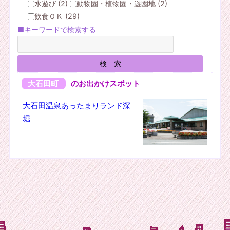
水遊び (2)
動物園・植物園・遊園地 (2)
飲食ＯＫ (29)
■キーワードで検索する
大石田町
のお出かけスポット
大石田温泉あったまりランド深
堀