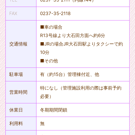
FAX
0237-35-2118
■車の場合
R13号線より大石田方面へ約6分
交通情報
■JRの場合JR大石田駅よりタクシーで約
10分
■その他
駐車場
有（約15台）管理棟付近、他
特になし（管理施設利用の際は事前予約
営業時間
必要）
休業日
冬期期間閉鎖
利用料
無