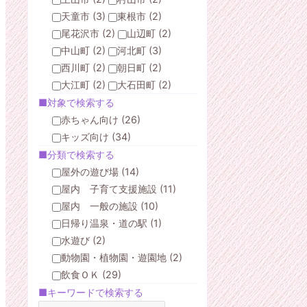
天童市 (3)
東根市 (2)
尾花沢市 (2)
山辺町 (2)
中山町 (2)
河北町 (3)
西川町 (2)
朝日町 (2)
大江町 (2)
大石田町 (2)
■対象で検索する
赤ちゃん向け (26)
キッズ向け (34)
■分類で検索する
屋外の遊び場 (14)
屋内 子育て支援施設 (11)
屋内 一般の施設 (10)
日帰り温泉・道の駅 (1)
水遊び (2)
動物園・植物園・遊園地 (2)
飲食ＯＫ (29)
■キーワードで検索する