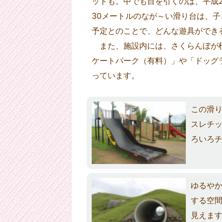
ットも。中でも目を引くのは、平成
30メートルのなが～い滑り台は、
予定とのことで、どんな遊具ができ
また、施設内には、さくらんぼが植
ケートパーク（有料）」や「ドッグ
っています。
この滑
スレチ
ろいろ
ゆるや
する空
見えま