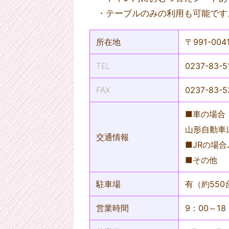
・テーブルのみの利用も可能です
所在地
〒991-0
TEL
0237-83-5
FAX
0237-83-5
■車の場合
山形自動車
交通情報
■JRの場
■その他
駐車場
有（約550
営業時間
9：00～18