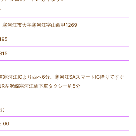
。
041 寒河江市大字寒河江字山西甲1269
195
315
道寒河江ICより西へ6分。寒河江SAスマートIC降りてすぐ
合JR左沢線寒河江駅下車タクシー約5分
台）
：00