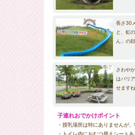
長さ30
と、虹
ん」の
さわや
はバリ
せます
子連れおでかけポイント
・授乳場所は特にありませんが、
・トイレ内におむつ替えシートあ