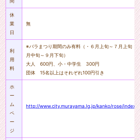
間
休
業
無
日
※バラまつり期間のみ有料（・６月上旬～７月上旬 
利
月中旬～９月下旬）
用
大人 600円、小・中学生 300円
料
団体 15名以上はそれぞれ100円引き
ホ
ー
ム
http://www.city.murayama.lg.jp/kanko/rose/index.h
ペ
ー
ジ