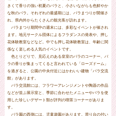
きくて香りの強い初夏のバラと、小さいながらも色鮮やか
な秋のバラ。それぞれの最盛期には、バラまつりが開催さ
れ、県内外からたくさんの観光客が訪れます。
バラまつり期間中の週末には、多彩なイベントが催され
ます。地元サークル団体によるフラダンスの発表や、押し
花体験教室などなど。中でも押し花体験教室は、年齢に関
係なく楽しめる人気のイベントです。
色とりどりで、見応えのある皇室のバラのコーナー、バ
ラの香りが集まってくると言われている「ローズドーム」
を過ぎると、公園の中央付近にはかわいい建物「バラ交流
館」があります。
バラ交流館には、フラワーアレンジメントや陶器の作品
などが並ぶ展示室と、季節に合わせたメニューやバラを使
用した珍しいデザート類が評判の喫茶コーナーがありま
す。
バラ園の西側には、児童遊園があります。滑り台の付い