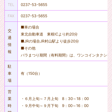
TEL
0237-53-5655
FAX
0237-53-5655
■車の場合
交
東北自動車道 東根ICより約20分
通
■JRの場合JR村山駅より徒歩20分
情
■その他
報
バラまつり期間（有料期間）は、ワンコインタクシー
駐
車
有（150台）
場
営
業
・６月上旬～７月上旬 8：30～18：00
時
・９月中旬～９月下旬 9：00～16：00