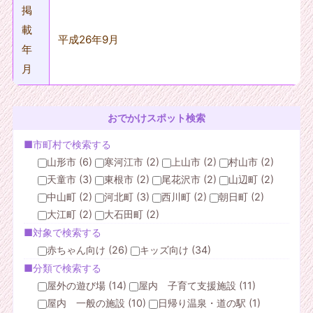
掲
載
平成26年9月
年
月
おでかけスポット検索
■市町村で検索する
山形市 (6)
寒河江市 (2)
上山市 (2)
村山市 (2)
天童市 (3)
東根市 (2)
尾花沢市 (2)
山辺町 (2)
中山町 (2)
河北町 (3)
西川町 (2)
朝日町 (2)
大江町 (2)
大石田町 (2)
■対象で検索する
赤ちゃん向け (26)
キッズ向け (34)
■分類で検索する
屋外の遊び場 (14)
屋内 子育て支援施設 (11)
屋内 一般の施設 (10)
日帰り温泉・道の駅 (1)