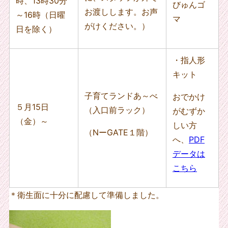
時、13時30分
びゅんゴ
お渡しします。お声
～16時（日曜
マ
がけください。）
日を除く）
・指人形
キット
子育てランドあ～べ
おでかけ
５月15日
（入口前ラック）
がむずか
（金）～
しい方
（NーGATE１階）
へ、
PDF
データは
こちら
＊衛生面に十分に配慮して準備しました。