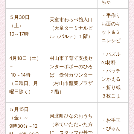
ちゃ
・手作り
５月30日
天童市わらべ館入口
お面のキ
（土）
（天童ターミナルビ
ット＆ミ
10～17時
ル（パルテ）１階）
ニレシピ
・パズル
4月18日（土）
村山市子育て支援セ
の材料
～
ンターポポーのひろ
・パッチ
10～14時
ば 受付カウンター
ンかえる
（日曜日、月
（村山市甑葉プラザ
・折り紙
曜日除く）
２階）
３枚こま
５月15日
河北町ひなのおうち
（金）～
・お手玉
（来ていただいた方
9時30分～12
・びゅん
に、スタッフが外で