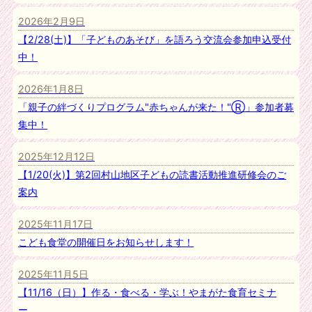
2026年2月9日
【2/28(土)】「子どものあそび」を語ろう交流会参加申込受付
中！
2026年1月8日
「親子の絆づくりプログラム"赤ちゃんが来た！"Ⓡ」参加者募
集中！
2025年12月12日
【1/20(火)】第2回村山地区子どもの読書活動推進研修会のご
案内
2025年11月17日
こども食堂の開催日をお知らせします！
2025年11月5日
【11/16（日）】作る・食べる・学ぶ！やまがた食育セミナ
ー