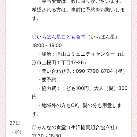
・弁当配食は、数に限りがございます。
希望される方は、事前に予約をお願いしま
す。
〇
いちばん星こども食堂
（いちばん星）
18:00～19:00
・場所：滝山コミュニティセンター（山
形市上桜田１丁目17-26）
・問い合わせ先：090-7790-8704（星）
・要予約
・協力費：こども100円、大人（親）300
円
・地域外の方もOK。親の分も用意しま
す。
27日
〇みんなの食堂（生活協同組合協立社）
（水）
17:30～18:30