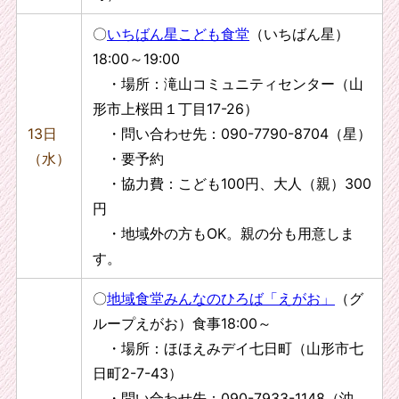
〇
いちばん星こども食堂
（いちばん星）
18:00～19:00
・場所：滝山コミュニティセンター（山
形市上桜田１丁目17-26）
13日
・問い合わせ先：090-7790-8704（星）
（水）
・要予約
・協力費：こども100円、大人（親）300
円
・地域外の方もOK。親の分も用意しま
す。
〇
地域食堂みんなのひろば「えがお」
（
グ
ループえがお）食事18:00～
・場所：ほほえみデイ七日町（山形市七
日町2-7-43）
・問い合わせ先：090-7933-1148（沖