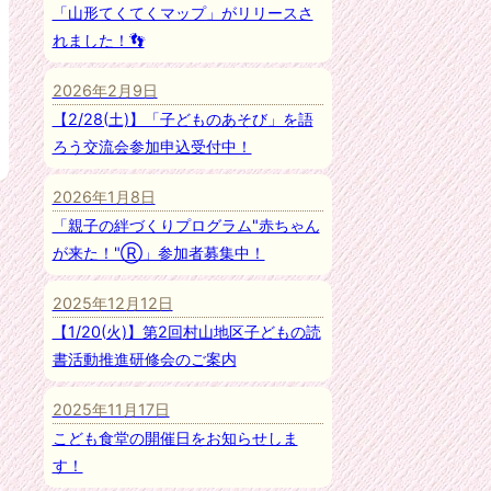
「山形てくてくマップ」がリリースさ
れました！👣
2026年2月9日
【2/28(土)】「子どものあそび」を語
ろう交流会参加申込受付中！
2026年1月8日
「親子の絆づくりプログラム"赤ちゃん
が来た！"Ⓡ」参加者募集中！
2025年12月12日
【1/20(火)】第2回村山地区子どもの読
書活動推進研修会のご案内
2025年11月17日
こども食堂の開催日をお知らせしま
す！