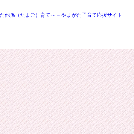
た他孫（たまご）育て～ – やまがた子育て応援サイト