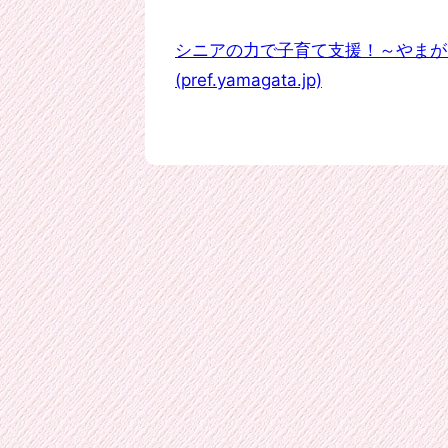
シニアの力で子育て支援！～やまが
(pref.yamagata.jp)