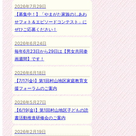
2026年7月29日
【募集中！】「やまがた家族のしあわ
せフォト＆エピソードコンテスト」に
ぜひご応募ください！
2026年6月24日
毎年6月23日から29日は【男女共同参
画週間】です！
2026年6月18日
【7/17(金)】第1回村山地区家庭教育支
援フォーラムのご案内
2026年5月27日
【6/19(金)】第1回村山地区子どもの読
書活動推進研修会のご案内
2026年2月19日