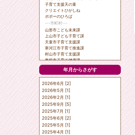
子育て支援天の童
クリエイトひがしね
ポポーのひろば
---市町村---
山形市こども未来課
上山市子ども子育て課
天童市子育て支援課
寒河江市子育て推進課
村山市子育て支援課
東根市子育て健康課
尾花沢市福祉課
年月からさがす
中山町健康福祉課
山辺町保健福祉課
2026年6月 [2]
河北町健康福祉課
2026年5月 [1]
西川町健康福祉課
朝日町健康福祉課
2026年2月 [1]
大江町健康福祉課
2025年9月 [5]
大石田町保健福祉課
2025年7月 [1]
村山教育事務所社会教育課
2025年6月 [2]
---任意団体---
2025年5月 [1]
村山教育事務所社会教育課
2025年4月 [1]