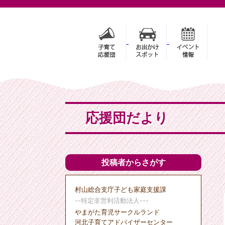
応援団だより
投稿者からさがす
村山総合支庁子ども家庭支援課
--特定非営利活動法人---
やまがた育児サークルランド
河北子育てアドバイザーセンター