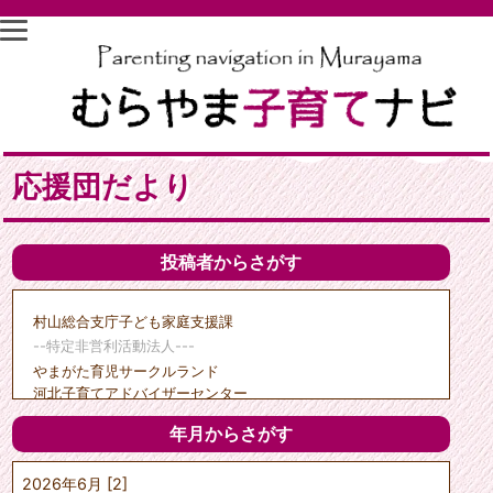
応援団だより
投稿者からさがす
村山総合支庁子ども家庭支援課
--特定非営利活動法人---
やまがた育児サークルランド
河北子育てアドバイザーセンター
子育て支援天の童
年月からさがす
クリエイトひがしね
ポポーのひろば
2026年6月 [2]
---市町村---