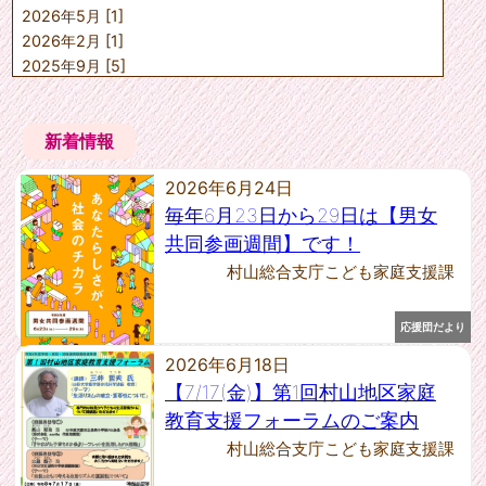
2026年5月 [1]
山形市こども未来課
上山市子ども子育て課
2026年2月 [1]
天童市子育て支援課
2025年9月 [5]
寒河江市子育て推進課
2025年7月 [1]
村山市子育て支援課
2025年6月 [2]
東根市子育て健康課
新着情報
2025年5月 [1]
尾花沢市福祉課
2025年4月 [1]
中山町健康福祉課
2026年6月24日
山辺町保健福祉課
2025年1月 [1]
河北町健康福祉課
毎年6月23日から29日は【男女
2024年12月 [2]
西川町健康福祉課
2024年10月 [4]
共同参画週間】です！
朝日町健康福祉課
2024年9月 [1]
村山総合支庁こども家庭支援課
大江町健康福祉課
2024年8月 [1]
大石田町保健福祉課
2024年7月 [1]
村山教育事務所社会教育課
応援団だより
2024年6月 [2]
---任意団体---
2026年6月18日
2024年5月 [1]
村山教育事務所社会教育課
2024年4月 [2]
【7/17(金)】第1回村山地区家庭
2023年12月 [1]
教育支援フォーラムのご案内
2023年11月 [1]
村山総合支庁こども家庭支援課
2023年10月 [1]