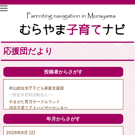
応援団だより
投稿者からさがす
村山総合支庁子ども家庭支援課
--特定非営利活動法人---
やまがた育児サークルランド
河北子育てアドバイザーセンター
子育て支援天の童
年月からさがす
クリエイトひがしね
ポポーのひろば
2026年6月 [2]
---市町村---