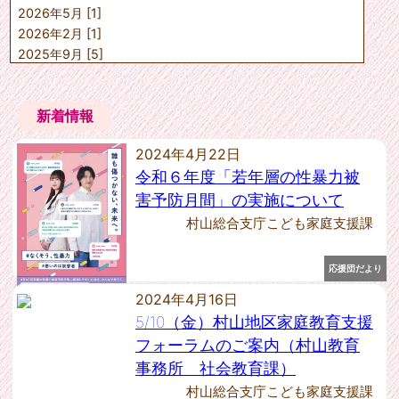
2026年5月 [1]
山形市こども未来課
上山市子ども子育て課
2026年2月 [1]
天童市子育て支援課
2025年9月 [5]
寒河江市子育て推進課
2025年7月 [1]
村山市子育て支援課
2025年6月 [2]
東根市子育て健康課
新着情報
2025年5月 [1]
尾花沢市福祉課
2025年4月 [1]
中山町健康福祉課
2024年4月22日
山辺町保健福祉課
2025年1月 [1]
河北町健康福祉課
令和６年度「若年層の性暴力被
2024年12月 [2]
西川町健康福祉課
2024年10月 [4]
害予防月間」の実施について
朝日町健康福祉課
2024年9月 [1]
村山総合支庁こども家庭支援課
大江町健康福祉課
2024年8月 [1]
大石田町保健福祉課
2024年7月 [1]
村山教育事務所社会教育課
応援団だより
2024年6月 [2]
---任意団体---
2024年4月16日
2024年5月 [1]
村山教育事務所社会教育課
2024年4月 [2]
5/10（金）村山地区家庭教育支援
2023年12月 [1]
フォーラムのご案内（村山教育
2023年11月 [1]
事務所 社会教育課）
2023年10月 [1]
村山総合支庁こども家庭支援課