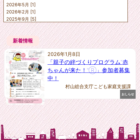
2026年5月 [1]
山形市こども未来課
上山市子ども子育て課
2026年2月 [1]
天童市子育て支援課
2025年9月 [5]
寒河江市子育て推進課
2025年7月 [1]
村山市子育て支援課
2025年6月 [2]
東根市子育て健康課
新着情報
2025年5月 [1]
尾花沢市福祉課
2025年4月 [1]
中山町健康福祉課
2026年1月8日
山辺町保健福祉課
2025年1月 [1]
河北町健康福祉課
「親子の絆づくりプログラム"赤
2024年12月 [2]
西川町健康福祉課
2024年10月 [4]
ちゃんが来た！"Ⓡ」参加者募集
朝日町健康福祉課
2024年9月 [1]
中！
大江町健康福祉課
2024年8月 [1]
大石田町保健福祉課
村山総合支庁こども家庭支援課
2024年7月 [1]
村山教育事務所社会教育課
おしらせ
2024年6月 [2]
---任意団体---
2024年5月 [1]
村山教育事務所社会教育課
2024年4月 [2]
2023年12月 [1]
2023年11月 [1]
2023年10月 [1]