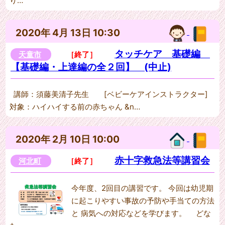
り…
2020年 4月 13日 10:30
タッチケア 基礎編
天童市
［終了］
【基礎編・上達編の全２回】 (中止)
講師：須藤美清子先生 [ベビーケアインストラクター]
対象：ハイハイする前の赤ちゃん &n…
2020年 2月 10日 10:00
赤十字救急法等講習会
河北町
［終了］
今年度、2回目の講習です。 今回は幼児期
に起こりやすい事故の予防や手当ての方法
と 病気への対応などを学びます。 どな