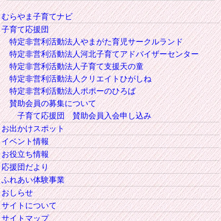
むらやま子育てナビ
子育て応援団
特定非営利活動法人やまがた育児サークルランド
特定非営利活動法人河北子育てアドバイザーセンター
特定非営利活動法人子育て支援天の童
特定非営利活動法人クリエイトひがしね
特定非営利活動法人ポポーのひろば
賛助会員の募集について
子育て応援団 賛助会員入会申し込み
お出かけスポット
イベント情報
お役立ち情報
応援団だより
ふれあい体験事業
おしらせ
サイトについて
サイトマップ