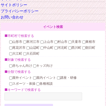
サイトポリシー
プライバシーポリシー
お問い合わせ
イベント検索
■市町村で検索する
山形市
寒河江市
上山市
村山市
天童市
東根市
尾花沢市
山辺町
中山町
河北町
西川町
朝日町
大江町
大石田町
■対象で検索する
赤ちゃん向け
キッズ向け
■分類で検索する
屋外イベント
屋内イベント
講座・研修
スポーツ・体操
各種相談
■キーワードで検索する