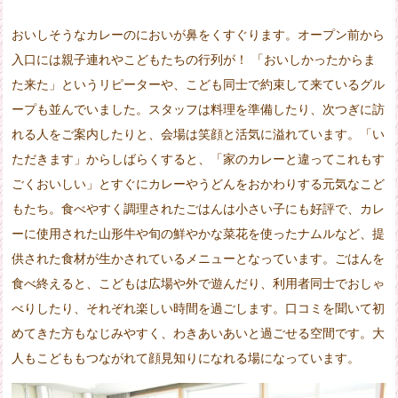
おいしそうなカレーのにおいが鼻をくすぐります。オープン前から
入口には親子連れやこどもたちの行列が！ 「おいしかったからま
た来た」というリピーターや、こども同士で約束して来ているグル
ープも並んでいました。スタッフは料理を準備したり、次つぎに訪
れる人をご案内したりと、会場は笑顔と活気に溢れています。「い
ただきます」からしばらくすると、「家のカレーと違ってこれもす
ごくおいしい」とすぐにカレーやうどんをおかわりする元気なこど
もたち。食べやすく調理されたごはんは小さい子にも好評で、カレ
ーに使用された山形牛や旬の鮮やかな菜花を使ったナムルなど、提
供された食材が生かされているメニューとなっています。ごはんを
食べ終えると、こどもは広場や外で遊んだり、利用者同士でおしゃ
べりしたり、それぞれ楽しい時間を過ごします。口コミを聞いて初
めてきた方もなじみやすく、わきあいあいと過ごせる空間です。大
人もこどももつながれて顔見知りになれる場になっています。