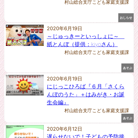
村山総合支庁こども家庭支援課
2021年4月 [1]
2021年3月 [5]
おしらせ
2021年2月 [7]
2021年1月 [7]
2020年6月19日
2020年12月 [6]
～じゅっきーといっしょに～
2020年11月 [3]
紙とんぼ（提供：kiyoさん）
2020年9月 [3]
村山総合支庁こども家庭支援課
2020年8月 [2]
2020年7月 [6]
2020年6月 [2]
あそぶ
2020年5月 [8]
2020年6月19日
2020年4月 [4]
にじっこひろば『６月「さくら
2020年3月 [2]
んぼのうた」＋はみがき・お誕
2020年2月 [6]
生会編』
2019年11月 [1]
村山総合支庁こども家庭支援課
2019年9月 [1]
2019年2月 [1]
あそぶ
2018年4月 [1]
2020年6月12日
2018年2月 [1]
遅らせないで！子どもの予防接