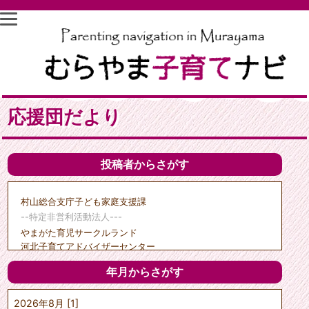
応援団だより
投稿者からさがす
村山総合支庁子ども家庭支援課
--特定非営利活動法人---
やまがた育児サークルランド
河北子育てアドバイザーセンター
子育て支援天の童
年月からさがす
クリエイトひがしね
ポポーのひろば
2026年8月 [1]
---市町村---