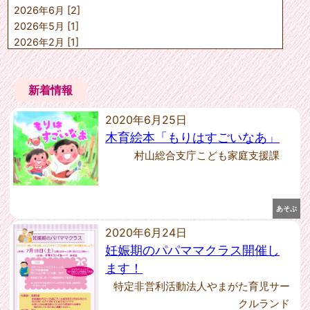
2026年6月 [2]
山形市こども未来課
上山市子ども子育て課
2026年5月 [1]
天童市子育て支援課
2026年2月 [1]
寒河江市子育て推進課
2025年9月 [5]
村山市子育て支援課
2025年7月 [1]
東根市子育て健康課
新着情報
2025年6月 [2]
尾花沢市福祉課
2025年5月 [1]
中山町健康福祉課
2020年6月25日
山辺町保健福祉課
2025年4月 [1]
河北町健康福祉課
木育絵本「もりはすごいなあ」
2025年1月 [1]
西川町健康福祉課
2024年12月 [2]
村山総合支庁こども家庭支援課
朝日町健康福祉課
2024年10月 [4]
大江町健康福祉課
2024年9月 [1]
大石田町保健福祉課
2024年8月 [1]
村山教育事務所社会教育課
あそぶ
2024年7月 [1]
---任意団体---
2020年6月24日
2024年6月 [2]
村山教育事務所社会教育課
2024年5月 [1]
妊娠期のパパママクラス開催し
2024年4月 [2]
ます！
2023年12月 [1]
特定非営利活動法人やまがた育児サー
2023年11月 [1]
クルランド