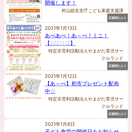
開催します！
2021年3月 [5]
村山総合支庁こども家庭支援課
2021年2月 [7]
2021年1月 [7]
応援団だより
2020年12月 [6]
2021年1月13日
2020年11月 [3]
あべあべ！あ～べ！ミニ！
2020年9月 [3]
【2021.1.12】
2020年8月 [2]
特定非営利活動法人やまがた育児サー
2020年7月 [6]
クルランド
2020年6月 [2]
2020年5月 [8]
応援団だより
2020年4月 [4]
2021年1月12日
2020年3月 [2]
【あ～べ】初市プレゼント配布
2020年2月 [6]
中☆
2019年11月 [1]
特定非営利活動法人やまがた育児サー
2019年9月 [1]
クルランド
2019年2月 [1]
2018年4月 [1]
応援団だより
2018年2月 [1]
2021年1月8日
2017年11月 [1]
子ども食堂の開催日をお知らせ