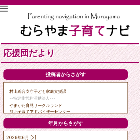
応援団だより
投稿者からさがす
村山総合支庁子ども家庭支援課
--特定非営利活動法人---
やまがた育児サークルランド
河北子育てアドバイザーセンター
子育て支援天の童
年月からさがす
クリエイトひがしね
ポポーのひろば
2026年6月 [2]
---市町村---