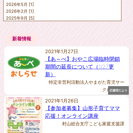
2026年5月 [1]
山形市こども未来課
上山市子ども子育て課
2026年2月 [1]
天童市子育て支援課
2025年9月 [5]
寒河江市子育て推進課
2025年7月 [1]
村山市子育て支援課
2025年6月 [2]
東根市子育て健康課
新着情報
2025年5月 [1]
尾花沢市福祉課
2025年4月 [1]
中山町健康福祉課
2021年1月27日
山辺町保健福祉課
2025年1月 [1]
河北町健康福祉課
【あ～べ】おやこ広場臨時閉鎖
2024年12月 [2]
西川町健康福祉課
2024年10月 [4]
期間の延長について（1/27更
朝日町健康福祉課
2024年9月 [1]
新）
大江町健康福祉課
2024年8月 [1]
大石田町保健福祉課
特定非営利活動法人やまがた育児サー
2024年7月 [1]
村山教育事務所社会教育課
クルランド
応援団だより
2024年6月 [2]
---任意団体---
2024年5月 [1]
2021年1月26日
村山教育事務所社会教育課
2024年4月 [2]
【参加者募集】山形子育てママ
2023年12月 [1]
応援！オンライン講座
2023年11月 [1]
村山総合支庁こども家庭支援課
2023年10月 [1]