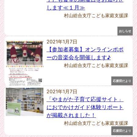
2017年10月 [1]
します≪１月≫
2017年1月 [1]
村山総合支庁こども家庭支援課
2016年12月 [1]
2015年3月 [4]
おしらせ
2021年1月7日
【参加者募集】オンラインポポ
ーの音楽会を開催します♪
村山総合支庁こども家庭支援課
応援団だより
2021年1月7日
「やまがた子育て応援サイト」
におでかけガイド体験リポート
が掲載されました！
村山総合支庁こども家庭支援課
応援団だより