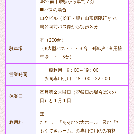
JR羽前千歳駅から車で７分
■バスの場合
山交ビル（桧町・嶋）山形病院行きで、
嶋公園前バス停から徒歩８分
有（200台）
駐車場
（※大型バス・・・３台 ※障がい者用駐
車場・・・5台）
・一般利用 9：00～19：00
営業時間
・夜間専用使用 18：00～22：00
毎月第２木曜日（祝祭日の場合は次の
休業日
日）と１月１日
無
利用料
ただし、「あそびの大ホール」及び「た
もくてきルーム」の専用使用のみ有料