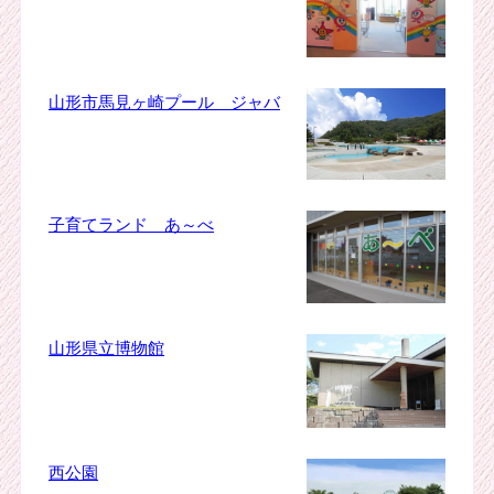
山形市馬見ヶ崎プール ジャバ
子育てランド あ～べ
山形県立博物館
西公園