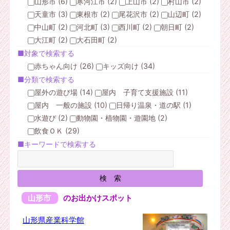
山形市 (6)
寒河江市 (2)
上山市 (2)
村山市 (2)
天童市 (3)
東根市 (2)
尾花沢市 (2)
山辺町 (2)
中山町 (2)
河北町 (3)
西川町 (2)
朝日町 (2)
大江町 (2)
大石田町 (2)
■対象で検索する
赤ちゃん向け (26)
キッズ向け (34)
■分類で検索する
屋外の遊び場 (14)
屋内 子育て支援施設 (11)
屋内 一般の施設 (10)
日帰り温泉・道の駅 (1)
水遊び (2)
動物園・植物園・遊園地 (2)
飲食ＯＫ (29)
■キーワードで検索する
山形市
のお出かけスポット
山形県産業科学館