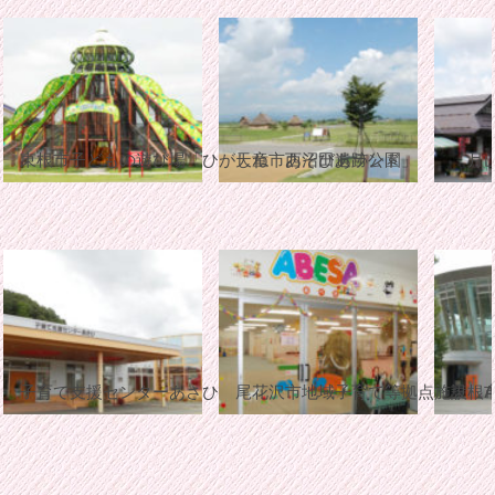
東根市子どもの遊び場「ひがしね あそびあランド」
天童市西沼田遺跡公園
月
子育て支援センターあさひ
尾花沢市地域子育て等拠点施設 AB
東根