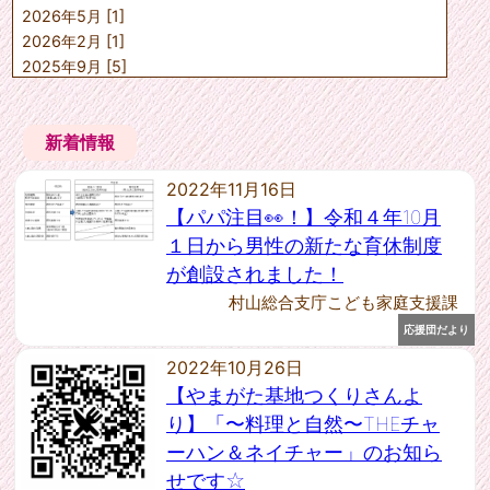
2026年5月 [1]
山形市こども未来課
上山市子ども子育て課
2026年2月 [1]
天童市子育て支援課
2025年9月 [5]
寒河江市子育て推進課
2025年7月 [1]
村山市子育て支援課
2025年6月 [2]
東根市子育て健康課
新着情報
2025年5月 [1]
尾花沢市福祉課
2025年4月 [1]
中山町健康福祉課
2022年11月16日
山辺町保健福祉課
2025年1月 [1]
河北町健康福祉課
【パパ注目👀！】令和４年10月
2024年12月 [2]
西川町健康福祉課
2024年10月 [4]
１日から男性の新たな育休制度
朝日町健康福祉課
2024年9月 [1]
が創設されました！
大江町健康福祉課
2024年8月 [1]
大石田町保健福祉課
村山総合支庁こども家庭支援課
2024年7月 [1]
村山教育事務所社会教育課
応援団だより
2024年6月 [2]
---任意団体---
2022年10月26日
2024年5月 [1]
村山教育事務所社会教育課
2024年4月 [2]
【やまがた基地つくりさんよ
2023年12月 [1]
り】「〜料理と自然〜THEチャ
2023年11月 [1]
ーハン＆ネイチャー」のお知ら
2023年10月 [1]
せです☆