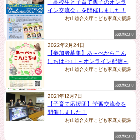
2017年10月 [1]
「高校生と子育て親子のオンラ
2017年1月 [1]
イン交流会」を開催しました！
2016年12月 [1]
村山総合支庁こども家庭支援課
2015年3月 [4]
応援団だより
2022年2月24日
【参加者募集】あ～べからこん
にちはPartⅡ～オンライン配信～
村山総合支庁こども家庭支援課
応援団だより
2021年12月7日
【子育て応援団】学習交流会を
開催しました！
村山総合支庁こども家庭支援課
応援団だより