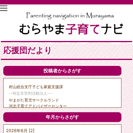
応援団だより
投稿者からさがす
村山総合支庁子ども家庭支援課
--特定非営利活動法人---
やまがた育児サークルランド
河北子育てアドバイザーセンター
子育て支援天の童
年月からさがす
クリエイトひがしね
ポポーのひろば
2026年6月 [2]
---市町村---