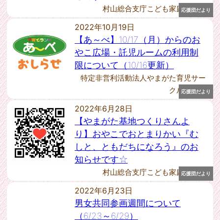
2023年9月 [1]
村山総合支庁こども家庭支援課
応援団だより
2023年7月 [1]
2023年6月 [1]
2022年10月19日
2023年3月 [1]
【あ～べ】10/17（月）からのお
2023年1月 [2]
やこ広場・託児ルームの利用制
2022年11月 [3]
限について（10/16更新）
2022年10月 [2]
特定非営利活動法人やまがた育児サー
2022年6月 [2]
クルランド
2022年4月 [1]
応援団だより
2022年3月 [1]
2022年6月28日
2022年2月 [2]
【やまがた基地つくりさんよ
2021年12月 [1]
り】おやこでおとまりかい『む
2021年11月 [1]
しと、ともだちになろう』のお
2021年10月 [3]
知らせです☆
2021年9月 [1]
2021年8月 [1]
村山総合支庁こども家庭支援課
応援団だより
2021年7月 [2]
2022年6月23日
2021年6月 [2]
男女共同参画週間について
2021年5月 [3]
（6/23～6/29）
2021年4月 [1]