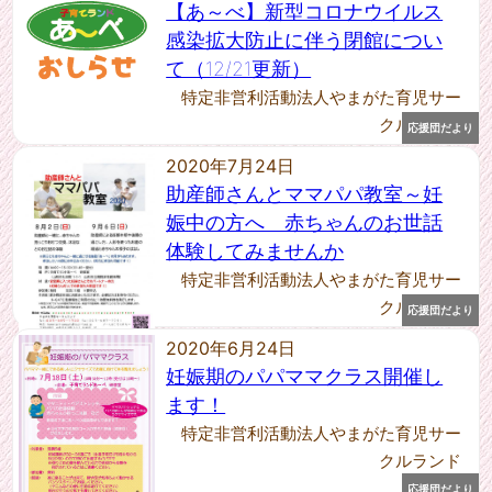
【あ～べ】新型コロナウイルス
感染拡大防止に伴う閉館につい
て（12/21更新）
特定非営利活動法人やまがた育児サー
クルランド
応援団だより
2020年7月24日
助産師さんとママパパ教室～妊
娠中の方へ 赤ちゃんのお世話
体験してみませんか
特定非営利活動法人やまがた育児サー
クルランド
応援団だより
2020年6月24日
妊娠期のパパママクラス開催し
ます！
特定非営利活動法人やまがた育児サー
クルランド
応援団だより